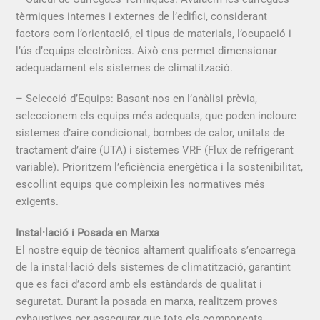
tèrmiques internes i externes de l’edifici, considerant
factors com l’orientació, el tipus de materials, l’ocupació i
l’ús d’equips electrònics. Això ens permet dimensionar
adequadament els sistemes de climatització.
– Selecció d’Equips: Basant-nos en l’anàlisi prèvia,
seleccionem els equips més adequats, que poden incloure
sistemes d’aire condicionat, bombes de calor, unitats de
tractament d’aire (UTA) i sistemes VRF (Flux de refrigerant
variable). Prioritzem l’eficiència energètica i la sostenibilitat,
escollint equips que compleixin les normatives més
exigents.
Instal·lació i Posada en Marxa
El nostre equip de tècnics altament qualificats s’encarrega
de la instal·lació dels sistemes de climatització, garantint
que es faci d’acord amb els estàndards de qualitat i
seguretat. Durant la posada en marxa, realitzem proves
exhaustives per assegurar que tots els components