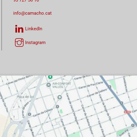
info@camacho.cat
LinkedIn
Instagram